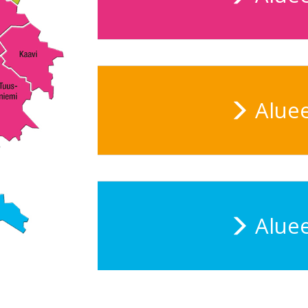
Aluee
Aluee