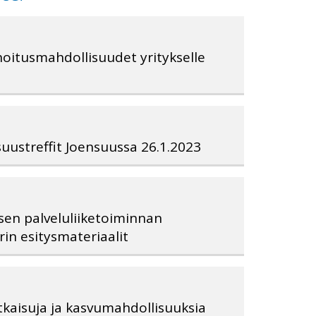
hoitusmahdollisuudet yritykselle
suustreffit Joensuussa 26.1.2023
lisen palveluliiketoiminnan
in esitysmateriaalit
tkaisuja ja kasvumahdollisuuksia