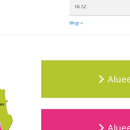
16.12.
Blogi »
Aluee
Aluee