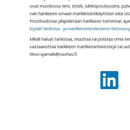
ovat muodossa nimi, titteli, sähköpostiosoite, puh
vain hankkeen omaan markkinointikäyttöön eikä sitä 
Postituslistaa ylläpidetään hankkeen toiminnan aj
löydät tiedotus- ja markkinointirekisterin tietosuo
Mikäli haluat tarkistaa, muuttaa tai poistaa omia tie
vastaanottaa hankkeen markkinointiviestejä tai uuti
tiina.rajamaki@navitas.fi.