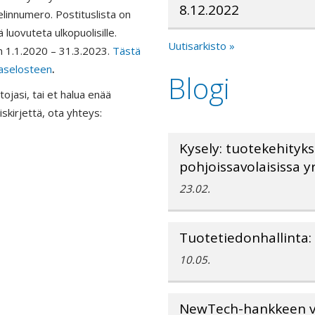
8.12.2022
elinnumero. Postituslista on
luovuteta ulkopuolisille.
Uutisarkisto »
an 1.1.2020 – 31.3.2023.
Tästä
jaselosteen
.
Blogi
tojasi, tai et halua enää
skirjettä, ota yhteys:
Kysely: tuotekehityk
pohjoissavolaisissa yr
23.02.
Tuotetiedonhallinta: 
10.05.
NewTech-hankkeen v