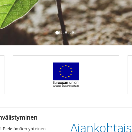
nvälistyminen
Ajankohtais
ä Pieksämäen yhteinen