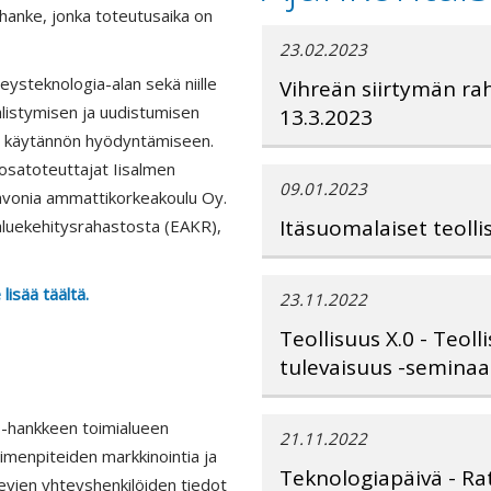
shanke, jonka toteutusaika on
23.02.2023
eysteknologia-alan sekä niille
Vihreän siirtymän ra
älistymisen ja uudistumisen
13.3.2023
en käytännön hyödyntämiseen.
osatoteuttajat Iisalmen
09.01.2023
avonia ammattikorkeakoulu Oy.
Itäsuomalaiset teolli
aluekehitysrahastosta (EAKR),
isää täältä.
23.11.2022
Teollisuus X.0 - Teol
tulevaisuus -seminaar
 -hankkeen toimialueen
21.11.2022
imenpiteiden markkinointia ja
Teknologiapäivä - Ra
olevien yhteyshenkilöiden tiedot