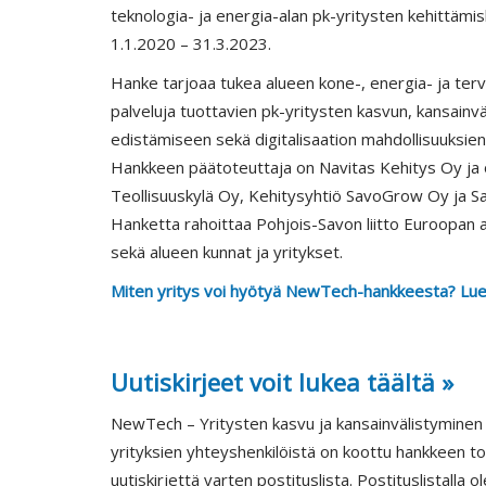
teknologia- ja energia-alan pk-yritysten kehittämi
1.1.2020 – 31.3.2023.
Hanke tarjoaa tukea alueen kone-, energia- ja terv
palveluja tuottavien pk-yritysten kasvun, kansainv
edistämiseen sekä digitalisaation mahdollisuuksi
Hankkeen päätoteuttaja on Navitas Kehitys Oy ja 
Teollisuuskylä Oy, Kehitysyhtiö SavoGrow Oy ja S
Hanketta rahoittaa Pohjois-Savon liitto Euroopan 
sekä alueen kunnat ja yritykset.
Miten yritys voi hyötyä NewTech-hankkeesta? Lue l
Uutiskirjeet voit lukea täältä »
NewTech – Yritysten kasvu ja kansainvälistyminen
yrityksien yhteyshenkilöistä on koottu hankkeen to
uutiskirjettä varten postituslista. Postituslistalla 